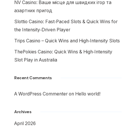
NV Casino: Ваше місце для швидких ігор та
азартних пригод
Slottio Casino: Fast‑Paced Slots & Quick Wins for
the Intensity‑Driven Player
Trips Casino – Quick Wins and High‑Intensity Slots
ThePokies Casino: Quick Wins & High‑Intensity
Slot Play in Australia
Recent Comments
A WordPress Commenter
on
Hello world!
Archives
April 2026