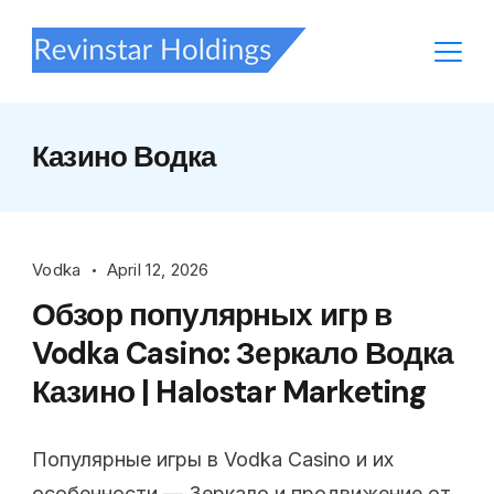
Skip
to
content
Казино Водка
Vodka
April 12, 2026
Обзор популярных игр в
Vodka Casino: Зеркало Водка
Казино | Halostar Marketing
Популярные игры в Vodka Casino и их
особенности — Зеркало и продвижение от