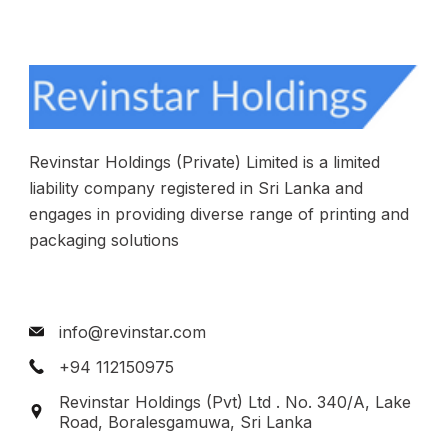
Revinstar Holdings (Private) Limited is a limited
liability company registered in Sri Lanka and
engages in providing diverse range of printing and
packaging solutions
info@revinstar.com
+94 112150975
Revinstar Holdings (Pvt) Ltd . No. 340/A, Lake
Road, Boralesgamuwa, Sri Lanka